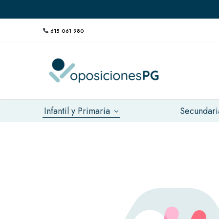
615 061 980
Oposiciones
Preparadores
PG
de
oposiciones
a
maestros
Infantil y Primaria
Secundari