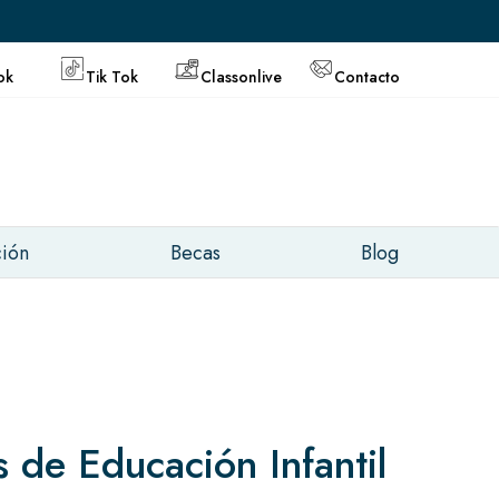
ok
Tik Tok
Classonlive
Contacto
ción
Becas
Blog
 de Educación Infantil