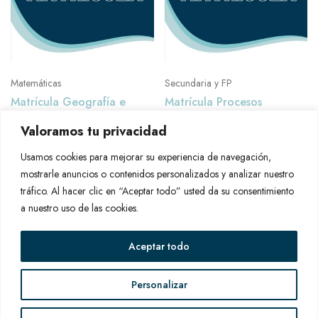
múltiples
múltip
variantes.
varian
Las
Las
opciones
opcio
se
se
Matemáticas
Secundaria y FP
Matrícula Geografía e
Matrícula Procesos
pueden
pued
Historia ONLINE
Sanitarios ONLINE
elegir
elegir
Valoramos tu privacidad
80.00
€
80.00
€
en
en
Usamos cookies para mejorar su experiencia de navegación,
la
la
mostrarle anuncios o contenidos personalizados y analizar nuestro
página
págin
tráfico. Al hacer clic en “Aceptar todo” usted da su consentimiento
de
de
a nuestro uso de las cookies.
producto
produ
Aceptar todo
©2025 Oposiciones PG | Todos los derechos reservados
Personalizar
Condiciones Generales
Aviso Legal
Política de privacidad
Política de cookies