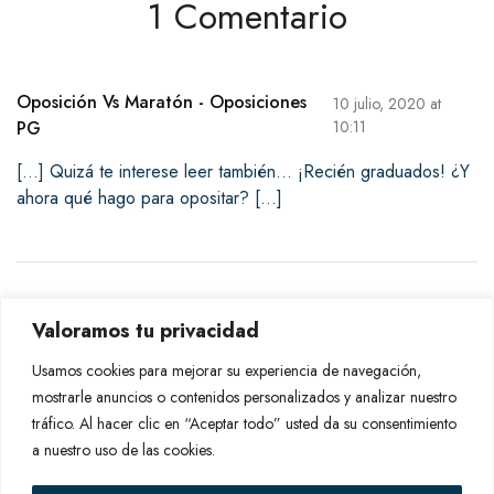
1 Comentario
Oposición Vs Maratón - Oposiciones
10 julio, 2020 at
PG
10:11
[…] Quizá te interese leer también… ¡Recién graduados! ¿Y
ahora qué hago para opositar? […]
Deja una respuesta
Valoramos tu privacidad
Usamos cookies para mejorar su experiencia de navegación,
Lo siento, debes estar
conectado
para publicar un
mostrarle anuncios o contenidos personalizados y analizar nuestro
comentario.
tráfico. Al hacer clic en “Aceptar todo” usted da su consentimiento
a nuestro uso de las cookies.