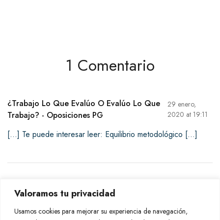
1 Comentario
¿Trabajo Lo Que Evalúo O Evalúo Lo Que
29 enero,
Trabajo? - Oposiciones PG
2020 at 19:11
[…] Te puede interesar leer: Equilibrio metodológico […]
Deja una respuesta
Valoramos tu privacidad
Usamos cookies para mejorar su experiencia de navegación,
Lo siento, debes estar
conectado
para publicar un